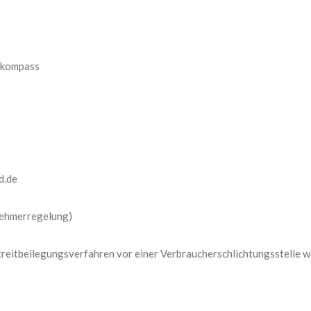
tkompass
d.de
nehmerregelung)
treitbeilegungsverfahren vor einer Verbraucherschlichtungsstelle we