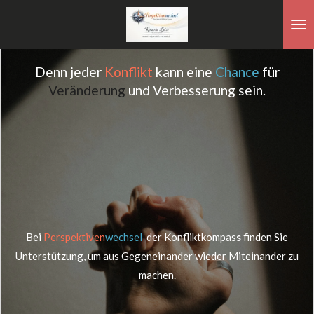
Zum
Hauptinhalt
springen
Denn jeder
Konflikt
kann eine
Chance
für
Veränderung
und Verbesserung sein.
Bei
Perspektiven
wechsel
-
der
Konfliktkompas
s
finden Sie
Unterstützung, um aus Gegeneinander wieder Miteinander zu
machen.